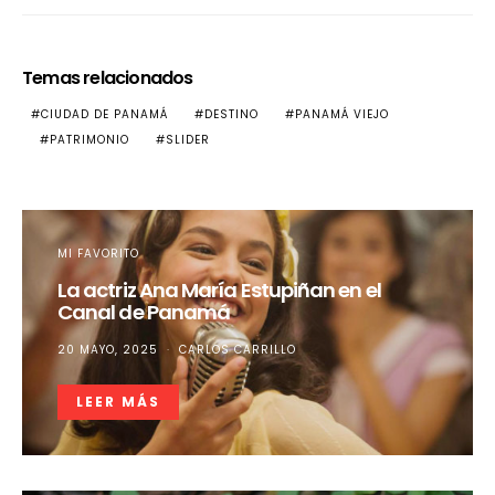
Temas relacionados
CIUDAD DE PANAMÁ
DESTINO
PANAMÁ VIEJO
PATRIMONIO
SLIDER
MI FAVORITO
La actriz Ana María Estupiñan en el
Canal de Panamá
20 MAYO, 2025
CARLOS CARRILLO
LEER MÁS